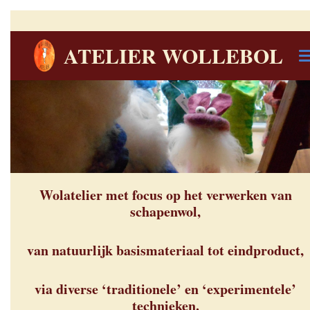
Ga
direct
ATELIER WOLLEBOL
naar
de
hoofdinhoud
Wolatelier met focus op het verwerken van
schapenwol,
van natuurlijk basismateriaal tot eindproduct,
via diverse ‘traditionele’ en ‘experimentele’
technieken.